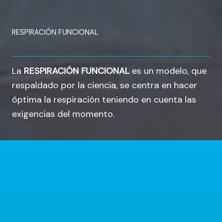
RESPIRACIÓN FUNCIONAL
La
RESPIRACIÓN FUNCIONAL
es un modelo,
que
respaldado por la ciencia,
se centra en hacer
óptima la respiración
teniendo en cuenta las
exigencias del momento.