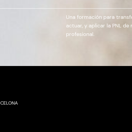
Una formación para transfo
actuar, y aplicar la PNL de
profesional.
RCELONA